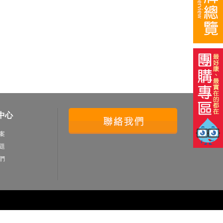
中心
案
題
們