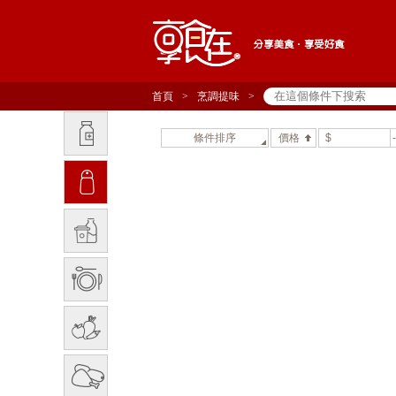
首頁
>
烹調提味
>
條件排序
價格
$
-