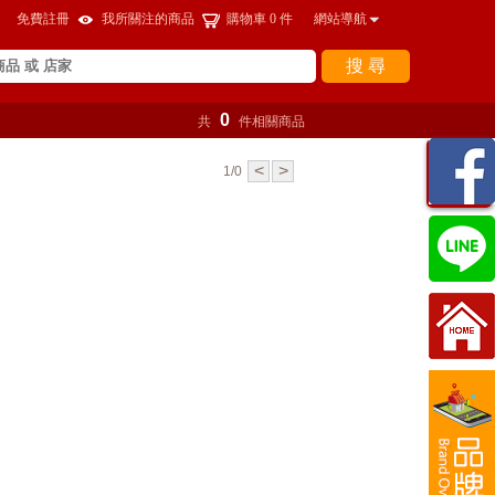
免費註冊
我所關注的商品
購物車
0
件
網站導航
搜 尋
0
共
件相關商品
瀏覽
<
>
1/0
紀錄