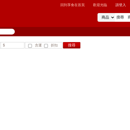
回到享食在首頁
歡迎光臨
請登入
$
含運
折扣